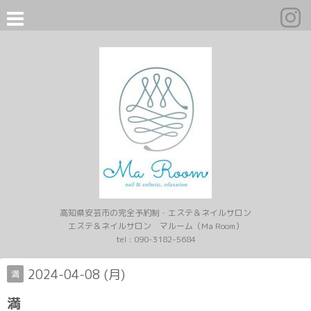
高知県安芸市の完全予約制・エステ＆ネイルサロン
エステ＆ネイルサロン マルーム（Ma Room）
tel :
090-3182-5684
2024-04-08 (月)
満
満