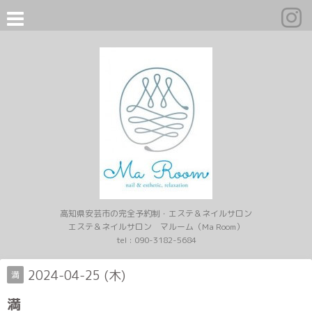
高知県安芸市の完全予約制・エステ＆ネイルサロン
エステ＆ネイルサロン マルーム（Ma Room）
tel :
090-3182-5684
2024-04-25 (木)
満
満