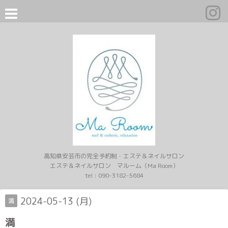
高知県安芸市の完全予約制・エステ＆ネイルサロン
エステ＆ネイルサロン マルーム（Ma Room）
tel :
090-3182-5684
2024-05-13 (月)
満
満