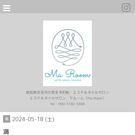
高知県安芸市の完全予約制・エステ＆ネイルサロン
エステ＆ネイルサロン マルーム（Ma Room）
tel :
090-3182-5684
2024-05-18 (土)
満
満