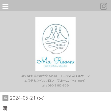
高知県安芸市の完全予約制・エステ＆ネイルサロン
エステ＆ネイルサロン マルーム（Ma Room）
tel :
090-3182-5684
2024-05-21 (火)
満
満