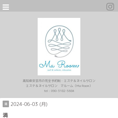
高知県安芸市の完全予約制・エステ＆ネイルサロン
エステ＆ネイルサロン マルーム（Ma Room）
tel :
090-3182-5684
2024-06-03 (月)
満
満