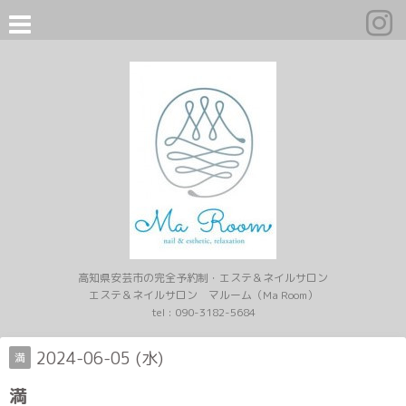
高知県安芸市の完全予約制・エステ＆ネイルサロン
エステ＆ネイルサロン マルーム（Ma Room）
tel :
090-3182-5684
2024-06-05 (水)
満
満