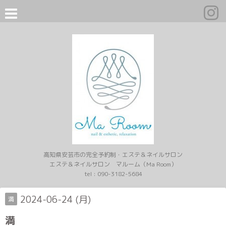
高知県安芸市の完全予約制・エステ＆ネイルサロン
エステ＆ネイルサロン マルーム（Ma Room）
tel :
090-3182-5684
2024-06-24 (月)
満
満