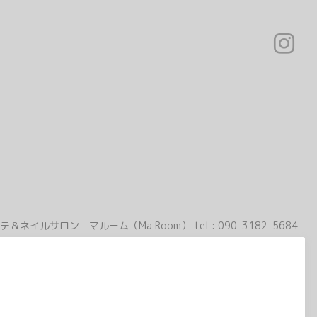
テ＆ネイルサロン マルーム（Ma Room）
tel :
090-3182-5684