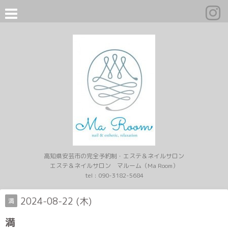
高知県安芸市の完全予約制・エステ＆ネイルサロン
エステ＆ネイルサロン マルーム（Ma Room）
tel :
090-3182-5684
2024-08-22 (木)
満
満