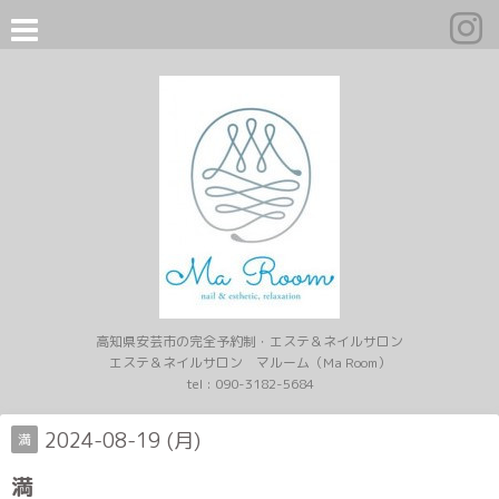
高知県安芸市の完全予約制・エステ＆ネイルサロン
エステ＆ネイルサロン マルーム（Ma Room）
tel :
090-3182-5684
2024-08-19 (月)
満
満