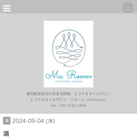
高知県安芸市の完全予約制・エステ＆ネイルサロン
エステ＆ネイルサロン マルーム（Ma Room）
tel :
090-3182-5684
2024-09-04 (水)
満
満