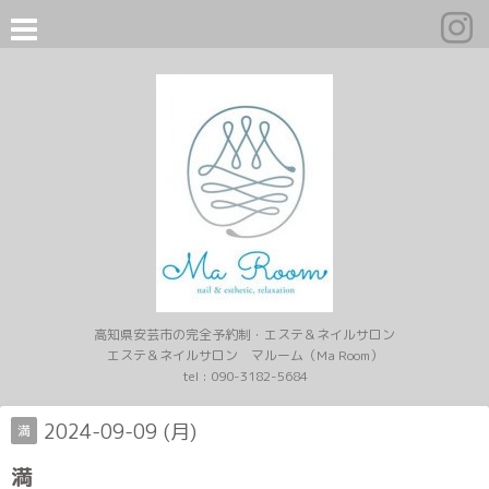
高知県安芸市の完全予約制・エステ＆ネイルサロン
エステ＆ネイルサロン マルーム（Ma Room）
tel :
090-3182-5684
2024-09-09 (月)
満
満