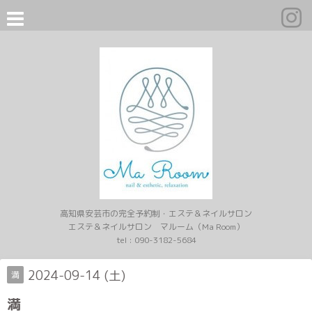
高知県安芸市の完全予約制・エステ＆ネイルサロン
エステ＆ネイルサロン マルーム（Ma Room）
tel :
090-3182-5684
2024-09-14 (土)
満
満