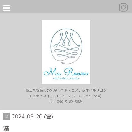
高知県安芸市の完全予約制・エステ＆ネイルサロン
エステ＆ネイルサロン マルーム（Ma Room）
tel :
090-3182-5684
2024-09-20 (金)
満
満