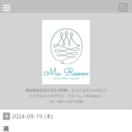
高知県安芸市の完全予約制・エステ＆ネイルサロン
エステ＆ネイルサロン マルーム（Ma Room）
tel :
090-3182-5684
2024-09-19 (木)
満
満