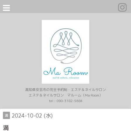
高知県安芸市の完全予約制・エステ＆ネイルサロン
エステ＆ネイルサロン マルーム（Ma Room）
tel :
090-3182-5684
2024-10-02 (水)
満
満