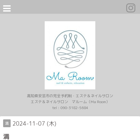
高知県安芸市の完全予約制・エステ＆ネイルサロン
エステ＆ネイルサロン マルーム（Ma Room）
tel :
090-3182-5684
2024-11-07 (木)
満
満