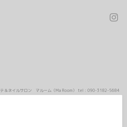
テ＆ネイルサロン マルーム（Ma Room）
tel :
090-3182-5684