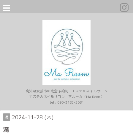
高知県安芸市の完全予約制・エステ＆ネイルサロン
エステ＆ネイルサロン マルーム（Ma Room）
tel :
090-3182-5684
2024-11-28 (木)
満
満