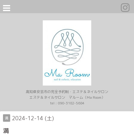
高知県安芸市の完全予約制・エステ＆ネイルサロン
エステ＆ネイルサロン マルーム（Ma Room）
tel :
090-3182-5684
2024-12-14 (土)
満
満