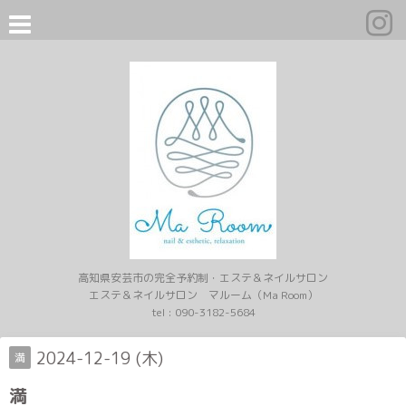
高知県安芸市の完全予約制・エステ＆ネイルサロン
エステ＆ネイルサロン マルーム（Ma Room）
tel :
090-3182-5684
2024-12-19 (木)
満
満