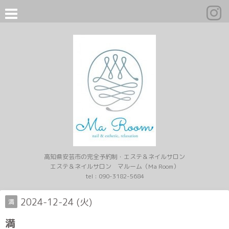
高知県安芸市の完全予約制・エステ＆ネイルサロン
エステ＆ネイルサロン マルーム（Ma Room）
tel :
090-3182-5684
2024-12-24 (火)
満
満