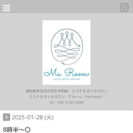
高知県安芸市の完全予約制・エステ＆ネイルサロン
エステ＆ネイルサロン マルーム（Ma Room）
tel :
090-3182-5684
2025-01-28 (火)
空
8時半～〇