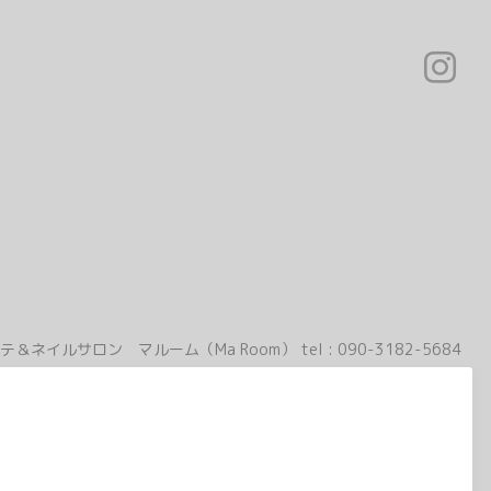
テ＆ネイルサロン マルーム（Ma Room）
tel :
090-3182-5684