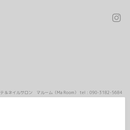
テ＆ネイルサロン マルーム（Ma Room）
tel :
090-3182-5684