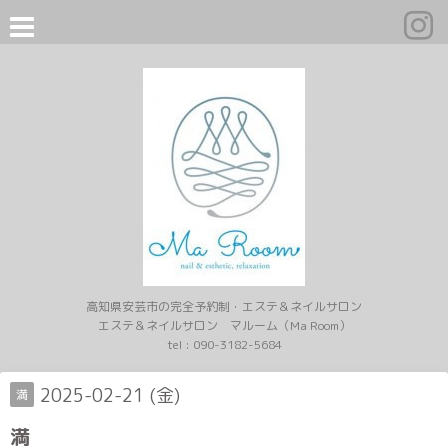
高知県安芸市の完全予約制・エステ＆ネイルサロン
エステ＆ネイルサロン マルーム（Ma Room）
tel :
090-3182-5684
2025-02-21 (金)
満
満