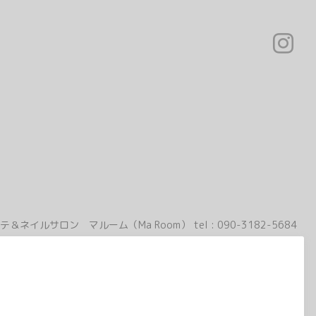
テ＆ネイルサロン マルーム（Ma Room）
tel :
090-3182-5684