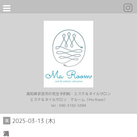
高知県安芸市の完全予約制・エステ＆ネイルサロン
エステ＆ネイルサロン マルーム（Ma Room）
tel :
090-3182-5684
2025-03-13 (木)
満
満