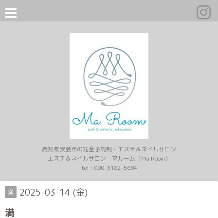
高知県安芸市の完全予約制・エステ＆ネイルサロン
エステ＆ネイルサロン マルーム（Ma Room）
tel :
090-3182-5684
2025-03-14 (金)
満
満