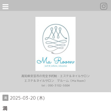
高知県安芸市の完全予約制・エステ＆ネイルサロン
エステ＆ネイルサロン マルーム（Ma Room）
tel :
090-3182-5684
2025-03-20 (木)
満
満