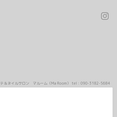
テ＆ネイルサロン マルーム（Ma Room）
tel :
090-3182-5684