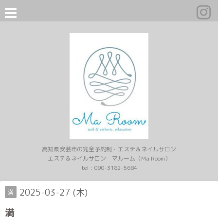
高知県安芸市の完全予約制・エステ＆ネイルサロン
エステ＆ネイルサロン マルーム（Ma Room）
tel :
090-3182-5684
2025-03-27 (木)
満
満