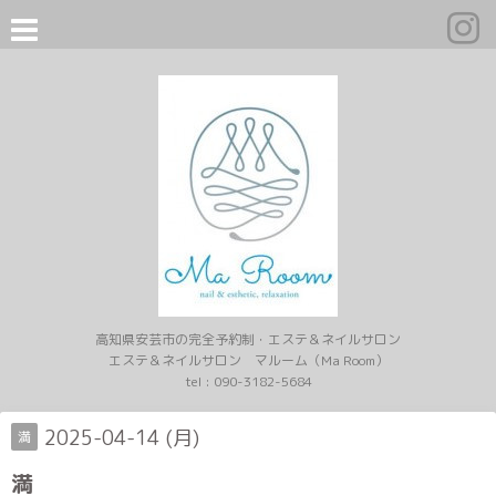
高知県安芸市の完全予約制・エステ＆ネイルサロン
エステ＆ネイルサロン マルーム（Ma Room）
tel :
090-3182-5684
2025-04-14 (月)
満
満