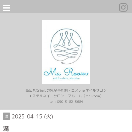
高知県安芸市の完全予約制・エステ＆ネイルサロン
エステ＆ネイルサロン マルーム（Ma Room）
tel :
090-3182-5684
2025-04-15 (火)
満
満