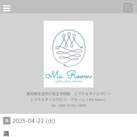
高知県安芸市の完全予約制・エステ＆ネイルサロン
エステ＆ネイルサロン マルーム（Ma Room）
tel :
090-3182-5684
2025-04-22 (火)
満
満