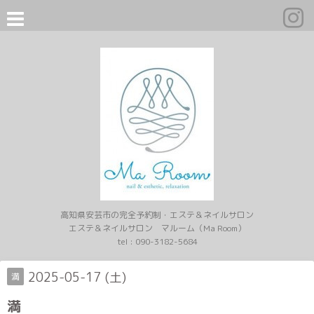
高知県安芸市の完全予約制・エステ＆ネイルサロン
エステ＆ネイルサロン マルーム（Ma Room）
tel :
090-3182-5684
2025-05-17 (土)
満
満