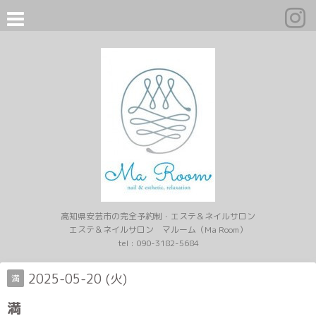
高知県安芸市の完全予約制・エステ＆ネイルサロン
エステ＆ネイルサロン マルーム（Ma Room）
tel :
090-3182-5684
2025-05-20 (火)
満
満