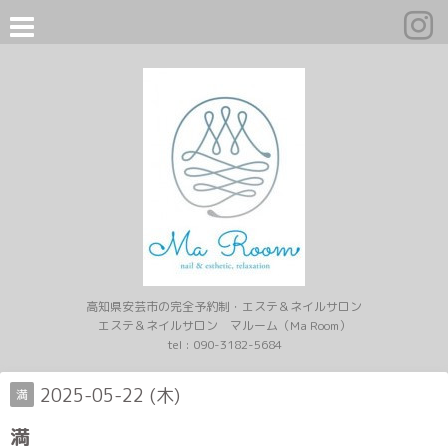
高知県安芸市の完全予約制・エステ＆ネイルサロン
エステ＆ネイルサロン マルーム（Ma Room）
tel :
090-3182-5684
2025-05-22 (木)
満
満