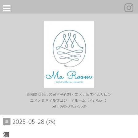
高知県安芸市の完全予約制・エステ＆ネイルサロン
エステ＆ネイルサロン マルーム（Ma Room）
tel :
090-3182-5684
2025-05-28 (水)
満
満