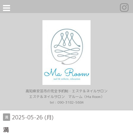
高知県安芸市の完全予約制・エステ＆ネイルサロン
エステ＆ネイルサロン マルーム（Ma Room）
tel :
090-3182-5684
2025-05-26 (月)
満
満