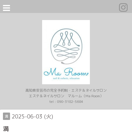
高知県安芸市の完全予約制・エステ＆ネイルサロン
エステ＆ネイルサロン マルーム（Ma Room）
tel :
090-3182-5684
2025-06-03 (火)
満
満