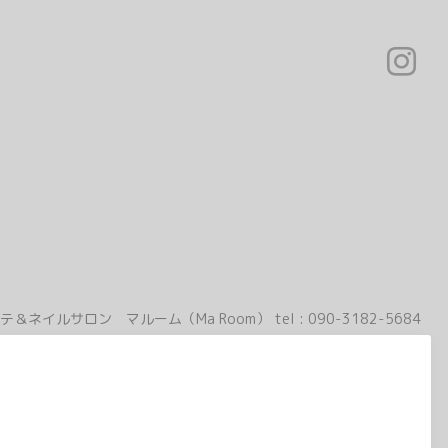
テ＆ネイルサロン マルーム（Ma Room）
tel :
090-3182-5684