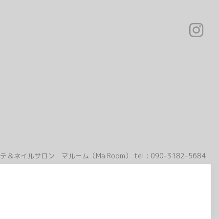
テ＆ネイルサロン マルーム（Ma Room）
tel :
090-3182-5684