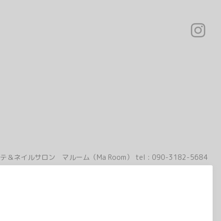
テ＆ネイルサロン マルーム（Ma Room）
tel :
090-3182-5684