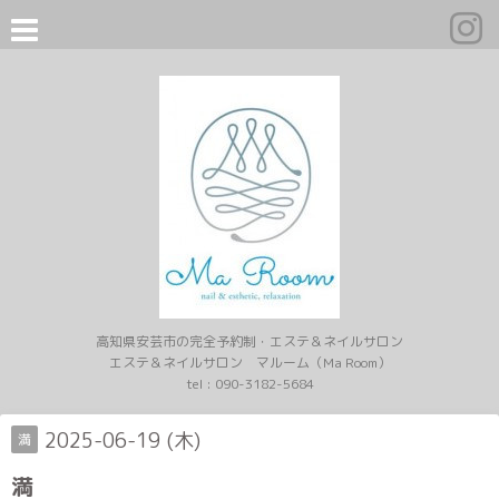
高知県安芸市の完全予約制・エステ＆ネイルサロン
エステ＆ネイルサロン マルーム（Ma Room）
tel :
090-3182-5684
2025-06-19 (木)
満
満