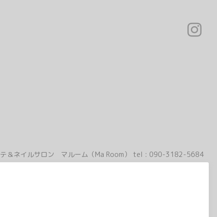
テ＆ネイルサロン マルーム（Ma Room）
tel :
090-3182-5684