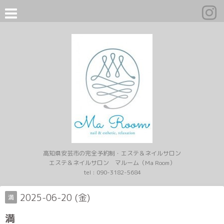
高知県安芸市の完全予約制・エステ＆ネイルサロン
エステ＆ネイルサロン マルーム（Ma Room）
tel :
090-3182-5684
2025-06-20 (金)
満
満