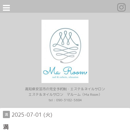
高知県安芸市の完全予約制・エステ＆ネイルサロン
エステ＆ネイルサロン マルーム（Ma Room）
tel :
090-3182-5684
2025-07-01 (火)
満
満