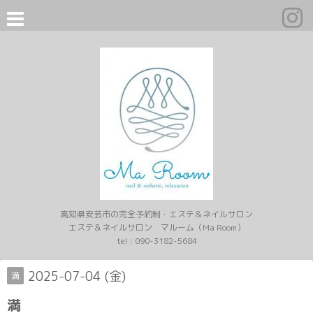
高知県安芸市の完全予約制・エステ＆ネイルサロン
エステ＆ネイルサロン マルーム（Ma Room）
tel :
090-3182-5684
2025-07-04 (金)
満
満